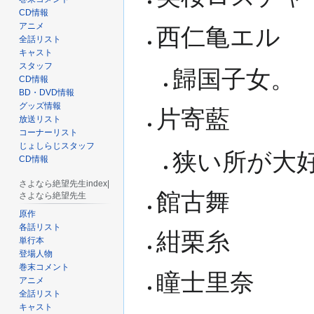
CD情報
アニメ
西仁亀エル
全話リスト
キャスト
スタッフ
歸国子女。
CD情報
BD・DVD情報
グッズ情報
片寄藍
放送リスト
コーナーリスト
じょしらじスタッフ
狭い所が大
CD情報
さよなら絶望先生index|
館古舞
さよなら絶望先生
原作
各話リスト
紺栗糸
単行本
登場人物
巻末コメント
瞳士里奈
アニメ
全話リスト
キャスト