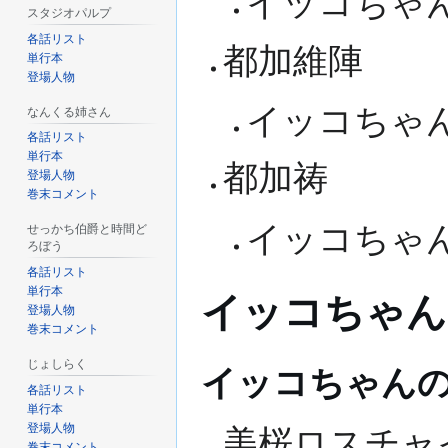
イッコちゃ
スタジオパルプ
各話リスト
都加維陣
単行本
登場人物
イッコちゃ
なんくる姉さん
各話リスト
単行本
都加祷
登場人物
巻末コメント
イッコちゃ
せっかち伯爵と時間ど
ろぼう
各話リスト
単行本
イッコちゃんの小
登場人物
巻末コメント
じょしらく
イッコちゃん
各話リスト
単行本
登場人物
美桜ロスチャ
巻末コメント