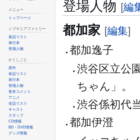
登場人物
[
編
メニュー
トップページ
都加家
[
編集
]
シブヤニアファミリー
各話リスト
単行本
都加逸子
登場人物
かくしごと
渋谷区立公
原作
各話リスト
単行本
ちゃん」。
登場人物
巻末コメント
アニメ
渋谷係初代当
全話リスト
キャスト
スタッフ
都加伊澄
CD情報
BD・DVD情報
グッズ情報