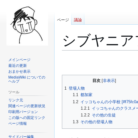
ページ
議論
シブヤニア
ナ
検
メインページ
ビ
索
最近の更新
おまかせ表示
ゲ
に
MediaWiki についての
ー
移
目次
ヘルプ
シ
動
1
登場人物
ツール
ョ
1.1
都加家
ン
リンク元
1.2
イッコちゃんの小学校 [#f75fc0a
に
関連ページの更新状況
1.2.1
イッコちゃんのクラスメ
印刷用バージョン
移
1.2.2
その他の生徒
この版への固定リンク
動
1.3
その他の登場人物
ページ情報
サイドバー編集