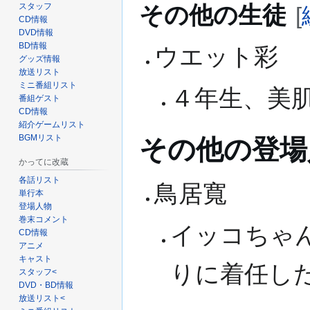
スタッフ
その他の生徒
[
CD情報
DVD情報
BD情報
ウエット彩
グッズ情報
放送リスト
ミニ番組リスト
４年生、美
番組ゲスト
CD情報
紹介ゲームリスト
BGMリスト
その他の登場
かってに改蔵
各話リスト
鳥居寬
単行本
登場人物
巻末コメント
イッコちゃ
CD情報
アニメ
キャスト
りに着任し
スタッフ<
DVD・BD情報
放送リスト<