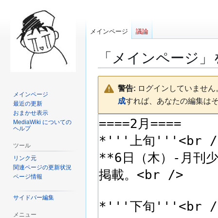
メインページ
議論
「
メインページ
」
ナ
検
警告:
ログインしていません。
ビ
索
メインページ
成
すれば、あなたの編集は
ゲ
に
最近の更新
ー
移
おまかせ表示
MediaWiki についての
シ
動
ヘルプ
ョ
ン
ツール
に
リンク元
移
関連ページの更新状況
ページ情報
動
サイドバー編集
メニュー