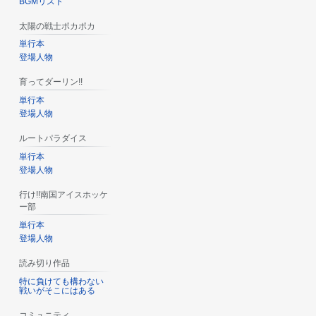
BGMリスト
太陽の戦士ポカポカ
単行本
登場人物
育ってダーリン!!
単行本
登場人物
ルートパラダイス
単行本
登場人物
行け!!南国アイスホッケ
ー部
単行本
登場人物
読み切り作品
特に負けても構わない
戦いがそこにはある
コミュニティ