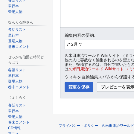
各話リスト
単行本
登場人物
なんくる姉さん
各話リスト
編集内容の要約:
単行本
登場人物
巻末コメント
久米田康治ワールド Wikiサイト 
せっかち伯爵と時間ど
他の人に容赦なく編集されるのを望ま
ろぼう
また、投稿するのは、自分で書いたもの
は
久米田康治ワールド Wikiサイト （
各話リスト
単行本
ウィキを自動編集スパムから保護する
登場人物
巻末コメント
じょしらく
各話リスト
単行本
登場人物
巻末コメント
プライバシー・ポリシー
久米田康治ワールド 
CD情報
アニメ