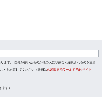
があります。 自分が書いたものが他の人に容赦なく編集されるのを望ま
ることを約束してください（詳細は
久米田康治ワールド Wikiサイト
きます)