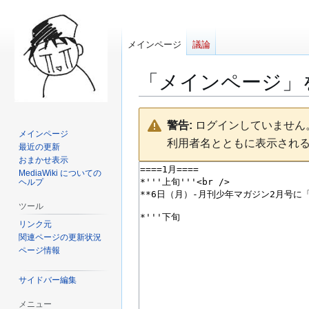
メインページ
議論
「
メインページ
」
ナ
検
警告:
ログインしていません。
ビ
索
メインページ
利用者名とともに表示され
ゲ
に
最近の更新
ー
移
おまかせ表示
MediaWiki についての
シ
動
ヘルプ
ョ
ン
ツール
に
リンク元
移
関連ページの更新状況
ページ情報
動
サイドバー編集
メニュー