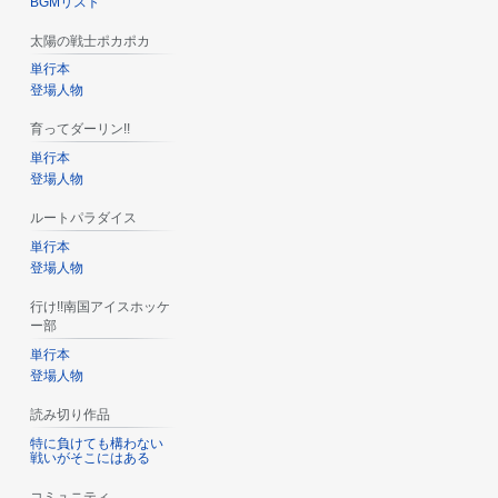
BGMリスト
太陽の戦士ポカポカ
単行本
登場人物
育ってダーリン!!
単行本
登場人物
ルートパラダイス
単行本
登場人物
行け!!南国アイスホッケ
ー部
単行本
登場人物
読み切り作品
特に負けても構わない
戦いがそこにはある
コミュニティ