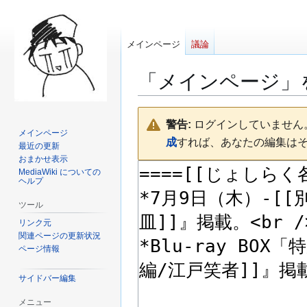
メインページ
議論
「
メインページ
」
ナ
検
警告:
ログインしていません。
ビ
索
メインページ
成
すれば、あなたの編集は
ゲ
に
最近の更新
ー
移
おまかせ表示
MediaWiki についての
シ
動
ヘルプ
ョ
ン
ツール
に
リンク元
移
関連ページの更新状況
ページ情報
動
サイドバー編集
メニュー