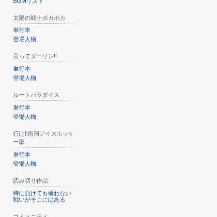
BGMリスト
太陽の戦士ポカポカ
単行本
登場人物
育ってダーリン!!
単行本
登場人物
ルートパラダイス
単行本
登場人物
行け!!南国アイスホッケ
ー部
単行本
登場人物
読み切り作品
特に負けても構わない
戦いがそこにはある
コミュニティ