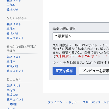
各話リスト
単行本
登場人物
なんくる姉さん
各話リスト
編集内容の要約:
単行本
登場人物
巻末コメント
久米田康治ワールド Wikiサイト 
せっかち伯爵と時間ど
他の人に容赦なく編集されるのを望ま
ろぼう
また、投稿するのは、自分で書いたもの
は
久米田康治ワールド Wikiサイト （
各話リスト
単行本
ウィキを自動編集スパムから保護する
登場人物
巻末コメント
じょしらく
各話リスト
単行本
登場人物
巻末コメント
プライバシー・ポリシー
久米田康治ワールド 
CD情報
アニメ