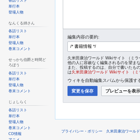
各話リスト
単行本
登場人物
なんくる姉さん
各話リスト
編集内容の要約:
単行本
登場人物
巻末コメント
久米田康治ワールド Wikiサイト 
せっかち伯爵と時間ど
他の人に容赦なく編集されるのを望ま
ろぼう
また、投稿するのは、自分で書いたもの
は
久米田康治ワールド Wikiサイト （
各話リスト
単行本
ウィキを自動編集スパムから保護する
登場人物
巻末コメント
じょしらく
各話リスト
単行本
登場人物
巻末コメント
プライバシー・ポリシー
久米田康治ワールド 
CD情報
アニメ