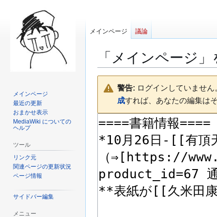
メインページ
議論
「
メインページ
」
ナ
検
警告:
ログインしていません。
ビ
索
メインページ
成
すれば、あなたの編集は
ゲ
に
最近の更新
ー
移
おまかせ表示
MediaWiki についての
シ
動
ヘルプ
ョ
ン
ツール
に
リンク元
移
関連ページの更新状況
ページ情報
動
サイドバー編集
メニュー