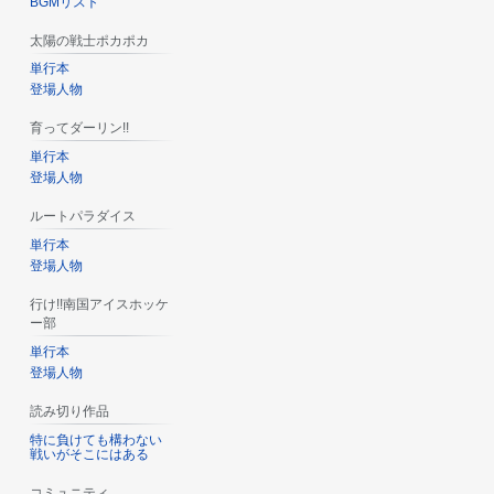
BGMリスト
太陽の戦士ポカポカ
単行本
登場人物
育ってダーリン!!
単行本
登場人物
ルートパラダイス
単行本
登場人物
行け!!南国アイスホッケ
ー部
単行本
登場人物
読み切り作品
特に負けても構わない
戦いがそこにはある
コミュニティ