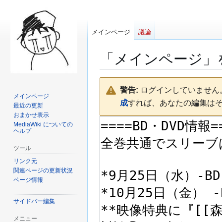
メインページ
議論
「
メインページ
」
ナ
検
警告:
ログインしていません。
ビ
索
メインページ
成
すれば、あなたの編集は
ゲ
に
最近の更新
ー
移
おまかせ表示
MediaWiki についての
シ
動
ヘルプ
ョ
ン
ツール
に
リンク元
移
関連ページの更新状況
ページ情報
動
サイドバー編集
メニュー