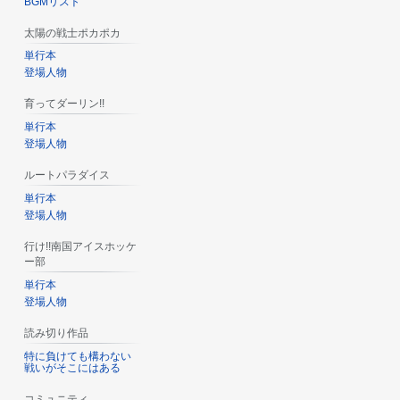
BGMリスト
太陽の戦士ポカポカ
単行本
登場人物
育ってダーリン!!
単行本
登場人物
ルートパラダイス
単行本
登場人物
行け!!南国アイスホッケ
ー部
単行本
登場人物
読み切り作品
特に負けても構わない
戦いがそこにはある
コミュニティ