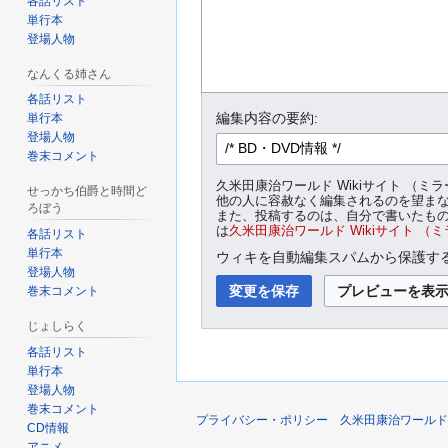
各話リスト
単行本
登場人物
なんくる姉さん
各話リスト
編集内容の要約:
単行本
登場人物
巻末コメント
久米田康治ワールド Wikiサイト 
せっかち伯爵と時間ど
他の人に容赦なく編集されるのを望ま
ろぼう
また、投稿するのは、自分で書いたもの
は
久米田康治ワールド Wikiサイト （
各話リスト
単行本
ウィキを自動編集スパムから保護する
登場人物
巻末コメント
じょしらく
各話リスト
単行本
登場人物
巻末コメント
プライバシー・ポリシー
久米田康治ワールド 
CD情報
アニメ