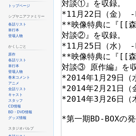
トップページ
シブヤニアファミリー
各話リスト
単行本
登場人物
かくしごと
原作
各話リスト
単行本
登場人物
巻末コメント
アニメ
全話リスト
キャスト
スタッフ
CD情報
BD・DVD情報
グッズ情報
スタジオパルプ